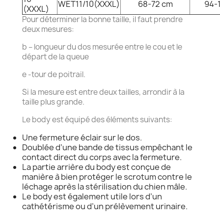
WET11/10(XXXL)
68-72 cm
94-
(XXXL)
Pour déterminer la bonne taille, il faut prendre
deux mesures:
b – longueur du dos mesurée entre le cou et le
départ de la queue
e -tour de poitrail.
Si la mesure est entre deux tailles, arrondir à la
taille plus grande.
Le body est équipé des éléments suivants:
Une fermeture éclair sur le dos.
Doublée d’une bande de tissus empêchant le
contact direct du corps avec la fermeture.
La partie arrière du body est conçue de
manière à bien protéger le scrotum contre le
léchage après la stérilisation du chien mâle.
Le body est également utile lors d’un
cathétérisme ou d’un prélèvement urinaire.