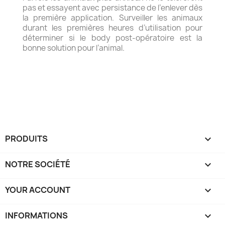
pas et essayent avec persistance de l’enlever dès
la première application. Surveiller les animaux
durant les premières heures d’utilisation pour
déterminer si le body post-opératoire est la
bonne solution pour l’animal.
PRODUITS

NOTRE SOCIÉTÉ

YOUR ACCOUNT

INFORMATIONS
keyboard_arrow_down