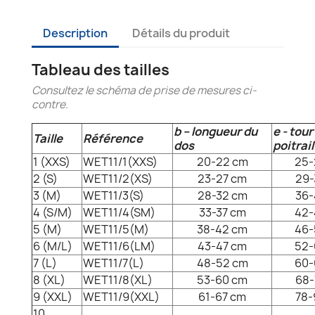
Description
Détails du produit
Tableau des tailles
Consultez le schéma de prise de mesures ci-
contre.
b – longueur du
e - tour
Taille
Référence
dos
poitrail
1 (XXS)
WET11/1(XXS)
20-22 cm
25-
2 (S)
WET11/2(XS)
23-27 cm
29-
3 (M)
WET11/3(S)
28-32 cm
36-
4 (S/M)
WET11/4(SM)
33-37 cm
42-
5 (M)
WET11/5(M)
38-42 cm
46-
6 (M/L)
WET11/6(LM)
43-47 cm
52-
7 (L)
WET11/7(L)
48-52 cm
60-
8 (XL)
WET11/8(XL)
53-60 cm
68-
9 (XXL)
WET11/9(XXL)
61-67 cm
78-
10